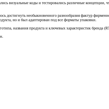
лись визуальные коды и тестировались различные концепции, ч
сь достигнуть необыкновенного разнообразия фактур фирменно
дукта, но и был адаптирован под все форматы упаковки.
отипа, названия продукта и ключевых характеристик бренда (R
йн.