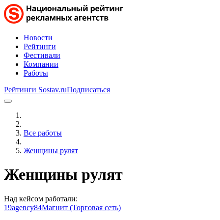
Новости
Рейтинги
Фестивали
Компании
Работы
Рейтинги Sostav.ru
Подписаться
Все работы
Женщины рулят
Женщины рулят
Над кейсом работали:
19agency84
Магнит (Торговая сеть)