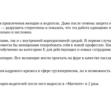
привлечения женщин в водители. Даже после отмены запрета н
 — разрушить стереотипы и показать, что эта работа одинаково
еально и несложно.
лами, так и с внутренней корпоративной средой. В первом случ
омогла бы женщинами попробовать себя в новой профессии. Нап
еобучению на категорию Е для действующих и новых сотруднико
женщин. Все желающие могли проехать на фуре в качестве пассаж
я кадрового кризиса в сфере грузоперевозок, но и возможность
нщин-водителей после него выросло в «Магните» в 2 раза.