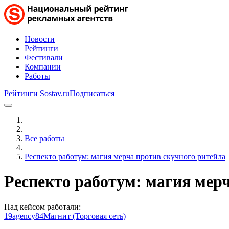
Новости
Рейтинги
Фестивали
Компании
Работы
Рейтинги Sostav.ru
Подписаться
Все работы
Респекто работум: магия мерча против скучного ритейла
Респекто работум: магия мер
Над кейсом работали:
19agency84
Магнит (Торговая сеть)