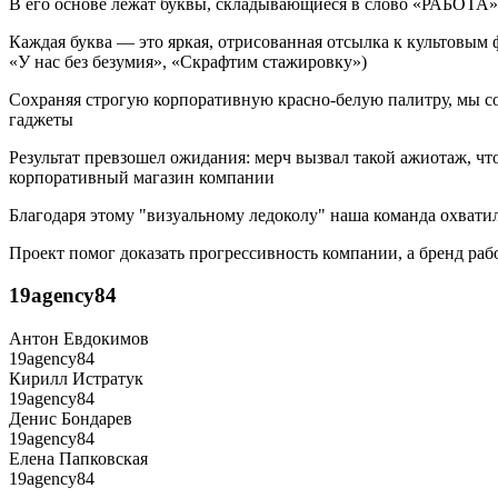
В его основе лежат буквы, складывающиеся в слово «РАБОТА»
Каждая буква — это яркая, отрисованная отсылка к культовым
«У нас без безумия», «Скрафтим стажировку»)
Сохраняя строгую корпоративную красно-белую палитру, мы со
гаджеты
Результат превзошел ожидания: мерч вызвал такой ажиотаж, ч
корпоративный магазин компании
Благодаря этому "визуальному ледоколу" наша команда охватила
Проект помог доказать прогрессивность компании, а бренд ра
19agency84
Антон Евдокимов
19agency84
Кирилл Истратук
19agency84
Денис Бондарев
19agency84
Елена Папковская
19agency84