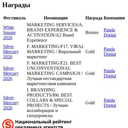
Награды
Фестиваль
Номинация
Награда
Компания
MARKETING SERVICES/A.
White
BRAND EXPERIENCE &
Panda
Square
Bronze
ACTIVATION/A2 Brand
Digital
2026
Experience
Silver
F. MARKETING/F17. VIRAL
Panda
Mercury
MARKETING / Виральный
Gold
Digital
2026
маркетинг
F. MARKETING/F21. BEST
Silver
UNCONVENTIONAL
Panda
Mercury
MARKETING CAMPAIGN /
Gold
Digital
2026
Лучшая нестандартная
маркетинговая кампания
I. BRANDING
PRODUCTS/I06. BEST
Silver
COLLABS & SPECIAL
Panda
Mercury
Gold
PROJECTS / Лучшие
Digital
2026
коллаборации и
спецпроекты