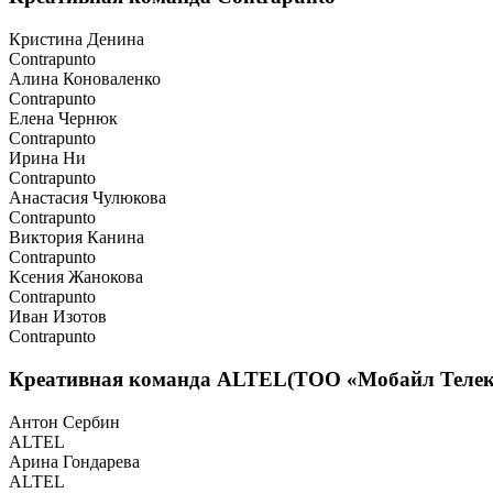
Кристина Денина
Contrapunto
Алина Коноваленко
Contrapunto
Елена Чернюк
Contrapunto
Ирина Ни
Contrapunto
Анастасия Чулюкова
Contrapunto
Виктория Канина
Contrapunto
Ксения Жанокова
Contrapunto
Иван Изотов
Contrapunto
Креативная команда ALTEL(ТОО «Мобайл Телек
Антон Сербин
ALTEL
Арина Гондарева
ALTEL