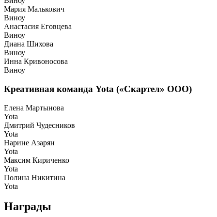
Виноу
Мария Малькович
Виноу
Анастасия Еговцева
Виноу
Диана Шихова
Виноу
Инна Кривоносова
Виноу
Креативная команда Yota («Скартел» ООО)
Елена Мартынова
Yota
Дмитрий Чудесников
Yota
Нарине Азарян
Yota
Максим Кириченко
Yota
Полина Никитина
Yota
Награды