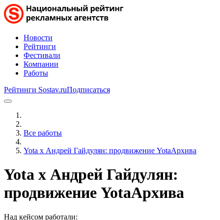
Новости
Рейтинги
Фестивали
Компании
Работы
Рейтинги Sostav.ru
Подписаться
Все работы
Yota х Андрей Гайдулян: продвижение YotaАрхива
Yota х Андрей Гайдулян:
продвижение YotaАрхива
Над кейсом работали: