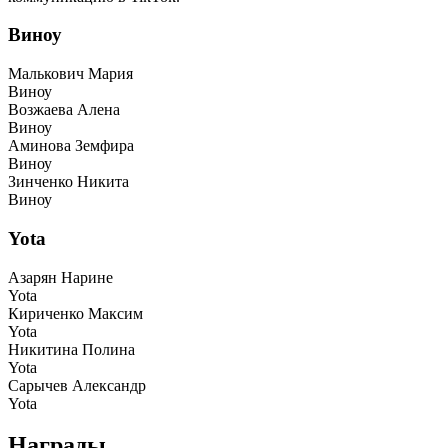
Виноу
Малькович Мария
Виноу
Возжаева Алена
Виноу
Аминова Земфира
Виноу
Зинченко Никита
Виноу
Yota
Азарян Нарине
Yota
Кириченко Максим
Yota
Никитина Полина
Yota
Сарычев Александр
Yota
Награды