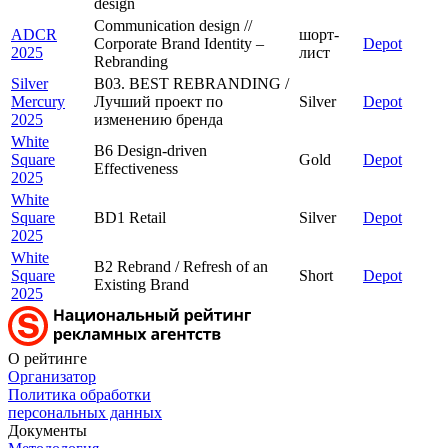
design
Communication design //
ADCR
шорт-
Corporate Brand Identity –
Depot
2025
лист
Rebranding
Silver
B03. BEST REBRANDING /
Mercury
Лучший проект по
Silver
Depot
2025
изменению бренда
White
B6 Design-driven
Square
Gold
Depot
Effectiveness
2025
White
Square
BD1 Retail
Silver
Depot
2025
White
B2 Rebrand / Refresh of an
Square
Short
Depot
Еxisting Brand
2025
О рейтинге
Организатор
Политика обработки
персональных данных
Документы