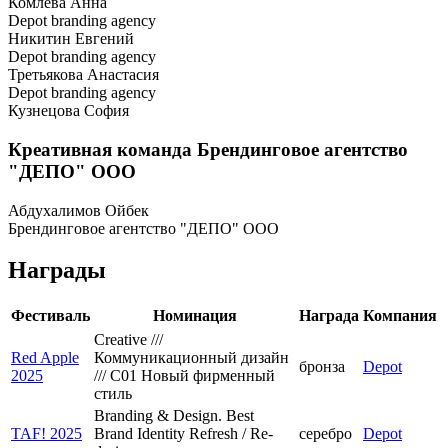
Комлева Анна
Depot branding agency
Никитин Евгений
Depot branding agency
Третьякова Анастасия
Depot branding agency
Кузнецова София
Креативная команда Брендинговое агентство
"ДЕПО" ООО
Абдухалимов Ойбек
Брендинговое агентство "ДЕПО" ООО
Награды
Фестиваль
Номинация
Награда
Компания
Creative ///
Red Apple
Коммуникационный дизайн
бронза
Depot
2025
/// C01 Новый фирменный
стиль
Branding & Design. Best
TAF! 2025
Brand Identity Refresh / Re-
серебро
Depot