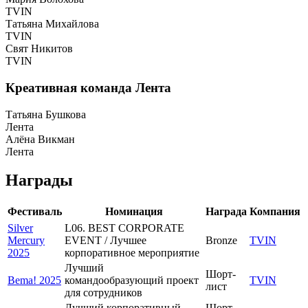
TVIN
Татьяна Михайлова
TVIN
Свят Никитов
TVIN
Креативная команда Лента
Татьяна Бушкова
Лента
Алёна Викман
Лента
Награды
Фестиваль
Номинация
Награда
Компания
Silver
L06. BEST CORPORATE
Mercury
EVENT / Лучшее
Bronze
TVIN
2025
корпоративное мероприятие
Лучший
Шорт-
Bema! 2025
командообразующий проект
TVIN
лист
для сотрудников
Лучший корпоративный
Шорт-