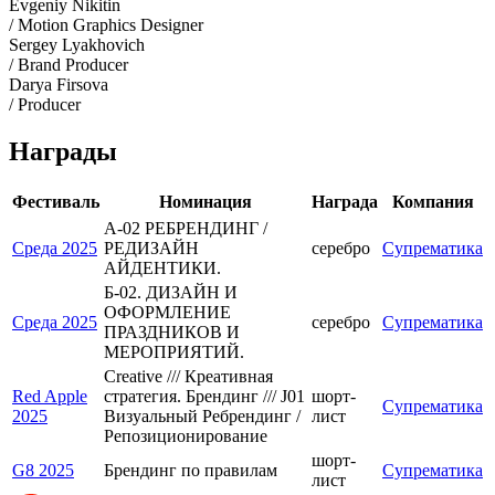
Evgeniy Nikitin
/ Motion Graphics Designer
Sergey Lyakhovich
/ Brand Producer
Darya Firsova
/ Producer
Награды
Фестиваль
Номинация
Награда
Компания
A-02 РЕБРЕНДИНГ /
Среда 2025
РЕДИЗАЙН
серебро
Супрематика
АЙДЕНТИКИ.
Б-02. ДИЗАЙН И
ОФОРМЛЕНИЕ
Среда 2025
серебро
Супрематика
ПРАЗДНИКОВ И
МЕРОПРИЯТИЙ.
Creative /// Креативная
Red Apple
стратегия. Брендинг /// J01
шорт-
Супрематика
2025
Визуальный Ребрендинг /
лист
Репозиционирование
шорт-
G8 2025
Брендинг по правилам
Супрематика
лист