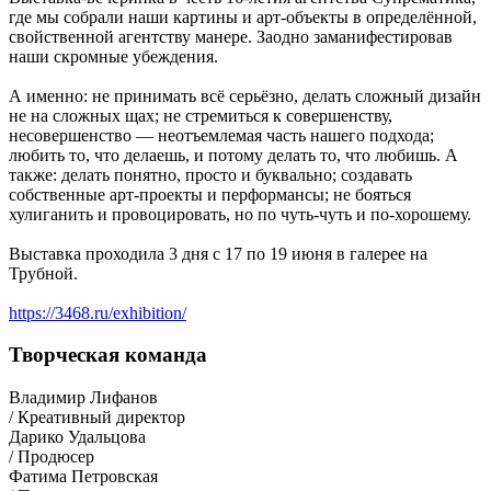
где мы собрали наши картины и арт-объекты в определённой,
свойственной агентству манере. Заодно заманифестировав
наши скромные убеждения.
А именно: не принимать всё серьёзно, делать сложный дизайн
не на сложных щах; не стремиться к совершенству,
несовершенство — неотъемлемая часть нашего подхода;
любить то, что делаешь, и потому делать то, что любишь. А
также: делать понятно, просто и буквально; создавать
собственные арт-проекты и перформансы; не бояться
хулиганить и провоцировать, но по чуть-чуть и по-хорошему.
Выставка проходила 3 дня с 17 по 19 июня в галерее на
Трубной.
https://3468.ru/exhibition/
Творческая команда
Владимир Лифанов
/ Креативный директор
Дарико Удальцова
/ Продюсер
Фатима Петровская