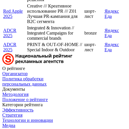
Creative /// Креативное
Red Apple
использование PR /// Z01
шорт-
Яндекс
2025
Лучшая PR-кампания для
лист
Еда
B2C сегмента
Integrated & Innovation //
ADCR
Яндекс
Integrated Campaigns for
bronze
2025
Еда
commercial brands
ADCR
PRINT & OUT-OF-HOME //
шорт-
Яндекс
2025
Special Indoor & Outdoor
лист
Еда
О рейтинге
Организатор
Политика обработки
персональных данных
Документы
Методология
Положение о рейтинге
Категории рейтинга
Эффективность
Стратегия
Технологии и инновации
Медиа