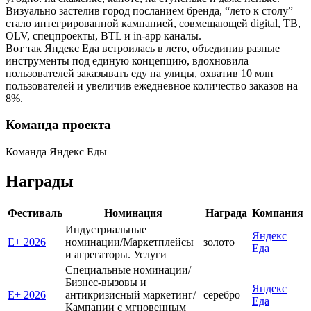
Визуально застелив город посланием бренда, “лето к столу”
стало интегрированной кампанией, совмещающей digital, ТВ,
OLV, спецпроекты, BTL и in-app каналы.
Вот так Яндекс Еда встроилась в лето, объединив разные
инструменты под единую концепцию, вдохновила
пользователей заказывать еду на улицы, охватив 10 млн
пользователей и увеличив ежедневное количество заказов на
8%.
Команда проекта
Команда Яндекс Еды
Награды
Фестиваль
Номинация
Награда
Компания
Индустриальные
Яндекс
E+ 2026
номинации/Маркетплейсы
золото
Еда
и агрегаторы. Услуги
Специальные номинации/
Бизнес-вызовы и
Яндекс
E+ 2026
антикризисный маркетинг/
серебро
Еда
Кампании с мгновенным