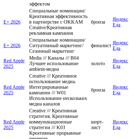
эффектом
Специальные номинации/
Креативная эффективность
Яндекс
E+ 2026
в партнерстве с OKKAM
бронза
Еда
Creative/Креативная
рекламная кампания
Специальные номинации/
Яндекс
E+ 2026
Ситуативный маркетинг/
финалист
Еда
Сезонный маркетинг
Media /// Каналы /// B04
Red Apple
Яндекс
Лучшее использование
золото
2025
Еда
ambient-медиа
Creative /// Креативное
использование медиа.
Red Apple
Интегрированные
Яндекс
бронза
2025
кампании /// W01
Еда
Использование нескольких
медиа каналов
Creative /// Креативная
стратегия. Креативные
Red Apple
коммуникационные
шорт-
Яндекс
2025
стратегии /// K03
лист
Еда
Креативные прорывные
решения