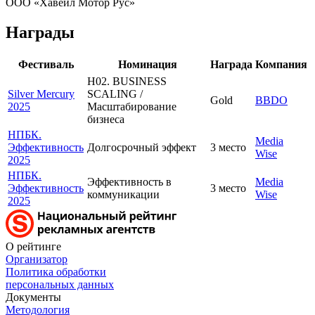
ООО «Хавейл Мотор Рус»
Награды
Фестиваль
Номинация
Награда
Компания
H02. BUSINESS
Silver Mercury
SCALING /
Gold
BBDO
2025
Масштабирование
бизнеса
НПБК.
Media
Эффективность
Долгосрочный эффект
3 место
Wise
2025
НПБК.
Эффективность в
Media
Эффективность
3 место
коммуникации
Wise
2025
О рейтинге
Организатор
Политика обработки
персональных данных
Документы
Методология