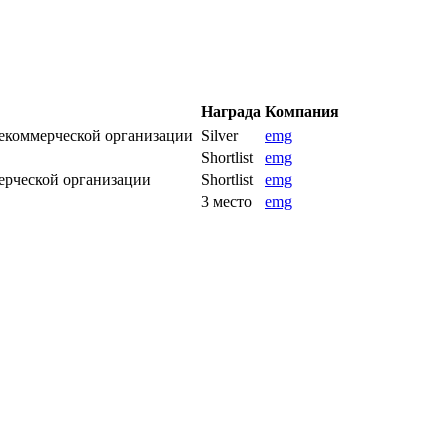
Награда
Компания
коммерческой организации
Silver
emg
Shortlist
emg
рческой организации
Shortlist
emg
3 место
emg