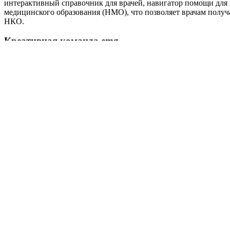
интерактивный справочник для врачей, навигатор помощи для
медицинского образования (НМО), что позволяет врачам получат
НКО.
Креативная команда emg
Антон Мельников
emg
Дарья Зотова
emg
Александра Закирова
emg
Светлана Казимирова
emg
Юлия Нитиевская
emg
Игорь Ефимов
emg
Награды
Фестиваль
Номинация
Bema! 2025
Лучший обучающий/просветительский проект для 