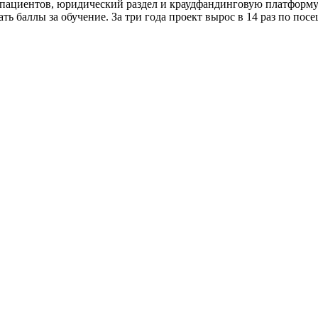
 пациентов, юридический раздел и краудфандинговую платформ
ь баллы за обучение. За три года проект вырос в 14 раз по пос
Награда
Компания
клиентов и партнеров
2 место
emg