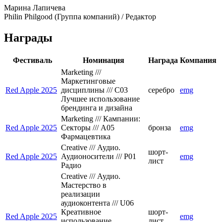
Марина Лапичева
Philin Philgood (Группа компаний) / Редактор
Награды
Фестиваль
Номинация
Награда
Компания
Marketing ///
Маркетинговые
Red Apple 2025
дисциплины /// C03
серебро
emg
Лучшее использование
брендинга и дизайна
Marketing /// Кампании:
Red Apple 2025
Секторы /// A05
бронза
emg
Фармацевтика
Creative /// Аудио.
шорт-
Red Apple 2025
Аудионосители /// P01
emg
лист
Радио
Creative /// Аудио.
Мастерство в
реализации
аудиоконтента /// U06
Креативное
шорт-
Red Apple 2025
emg
использование
лист