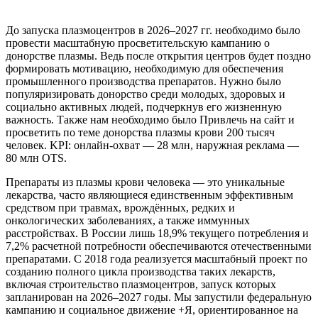
До запуска плазмоцентров в 2026–2027 гг. необходимо было
провести масштабную просветительскую кампанию о
донорстве плазмы. Ведь после открытия центров будет поздно
формировать мотивацию, необходимую для обеспечения
промышленного производства препаратов. Нужно было
популяризировать донорство среди молодых, здоровых и
социально активных людей, подчеркнув его жизненную
важность. Также нам необходимо было Привлечь на сайт и
просветить по теме донорства плазмы крови 200 тысяч
человек. KPI: онлайн-охват — 28 млн, наружная реклама —
80 млн OTS.
Препараты из плазмы крови человека — это уникальные
лекарства, часто являющиеся единственным эффективным
средством при травмах, врождённых, редких и
онкологических заболеваниях, а также иммунных
расстройствах. В России лишь 18,9% текущего потребления и
7,2% расчетной потребности обеспечиваются отечественными
препаратами. С 2018 года реализуется масштабный проект по
созданию полного цикла производства таких лекарств,
включая строительство плазмоцентров, запуск которых
запланирован на 2026–2027 годы. Мы запустили федеральную
кампанию и социальное движение +Я, ориентированное на