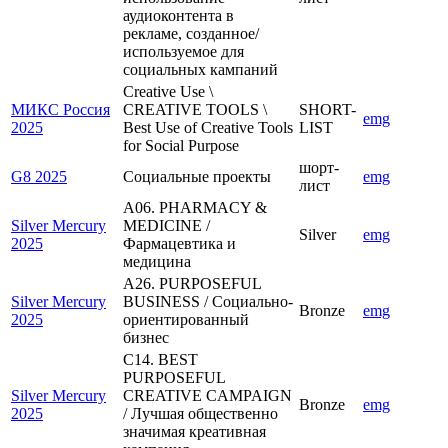
аудиоконтента в
рекламе, созданное/
используемое для
социальных кампаний
Creative Use \
МИКС Россия
CREATIVE TOOLS \
SHORT-
emg
2025
Best Use of Creative Tools
LIST
for Social Purpose
шорт-
G8 2025
Социальные проекты
emg
лист
A06. PHARMACY &
Silver Mercury
MEDICINE /
Silver
emg
2025
Фармацевтика и
медицина
A26. PURPOSEFUL
Silver Mercury
BUSINESS / Социально-
Bronze
emg
2025
ориентированный
бизнес
C14. BEST
PURPOSEFUL
Silver Mercury
CREATIVE CAMPAIGN
Bronze
emg
2025
/ Лучшая общественно
значимая креативная