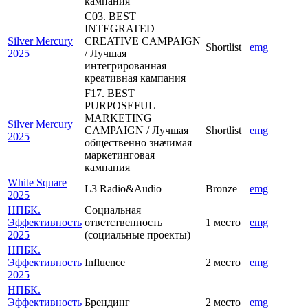
кампания
C03. BEST
INTEGRATED
Silver Mercury
CREATIVE CAMPAIGN
Shortlist
emg
2025
/ Лучшая
интегрированная
креативная кампания
F17. BEST
PURPOSEFUL
MARKETING
Silver Mercury
CAMPAIGN / Лучшая
Shortlist
emg
2025
общественно значимая
маркетинговая
кампания
White Square
L3 Radio&Audio
Bronze
emg
2025
НПБК.
Социальная
Эффективность
ответственность
1 место
emg
2025
(социальные проекты)
НПБК.
Эффективность
Influence
2 место
emg
2025
НПБК.
Эффективность
Брендинг
2 место
emg