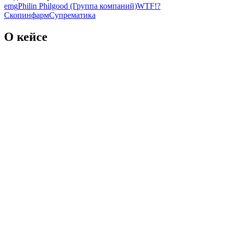
emg
Philin Philgood (Группа компаний)
WTF!?
Скопинфарм
Супрематика
О кейсе