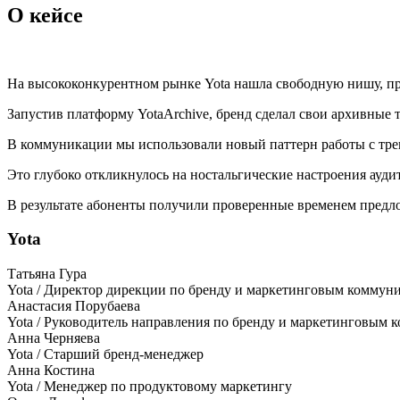
О кейсе
На высококонкурентном рынке Yota нашла свободную нишу, пр
Запустив платформу YotaArchive, бренд сделал свои архивны
В коммуникации мы использовали новый паттерн работы с тре
Это глубоко откликнулось на ностальгические настроения ауд
В результате абоненты получили проверенные временем предлож
Yota
Татьяна Гура
Yota / Директор дирекции по бренду и маркетинговым коммун
Анастасия Порубаева
Yota / Руководитель направления по бренду и маркетинговым
Анна Черняева
Yota / Старший бренд-менеджер
Анна Костина
Yota / Менеджер по продуктовому маркетингу