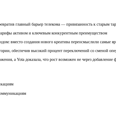
евратив главный барьер телекома — привязанность к старым та
е тарифы активом и ключевым конкурентным преимуществом
ндом: вместо создания нового креатива переосмыслили самые я
итории, обеспечив высокий процент переключений со сменой опе
ения, а Yota доказала, что рост возможен не через добавление 
икациям
 коммуникациям