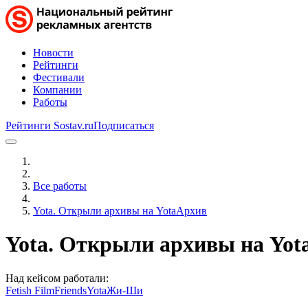
Новости
Рейтинги
Фестивали
Компании
Работы
Рейтинги Sostav.ru
Подписаться
Все работы
Yota. Открыли архивы на YotaАрхив
Yota. Открыли архивы на Yo
Над кейсом работали:
Fetish Film
Friends
Yota
Жи-Ши