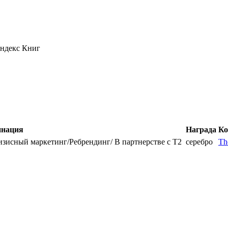
Яндекс Книг
нация
Награда
Ко
зисный маркетинг/Ребрендинг/ В партнерстве с T2
серебро
Th