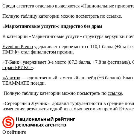
Среди агентств отдельно выделяются
«Национальные приорит
Полную таблицу категории можно посмотреть по
ссылке
.
«Маркетинговые услуги»: лидерство без драм
В категории «Маркетинговые услуги» структура верхушки почт
Eventum Premo
удерживает первое место с 110,1 балла (+6 за фе
ПМЭФ»
стал финалистом премии.
«Т-Банк»
удерживает 3-е место (87,3 балла, +7,8 за фестиваль
стран БРИКС»
.
«Авито»
— единственный заметный апгрейд (+6 баллов). Благ
TEAMMATE
позади.
Полную таблицу категории можно посмотреть по
ссылке
.
«Серебряный Лучник» добавил турбулентности в средние позиц
изменения: результаты одной из самых весомых премий E+ уже 
О рейтинге