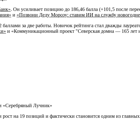
Банк»
. Он усиливает позицию до 186,46 балла (+101,5 после перес
ания»
и
«Позвони Деду Морозу: ставим ИИ на службу новогодн
2 баллами за две работы. Новичок рейтинга стал дважды лауреа
ки»
и «Коммуникационный проект "Северская домна — 165 лет 
мии «Серебряный Лучник»
 рост на 19 позиций и фактически становится одним из главных