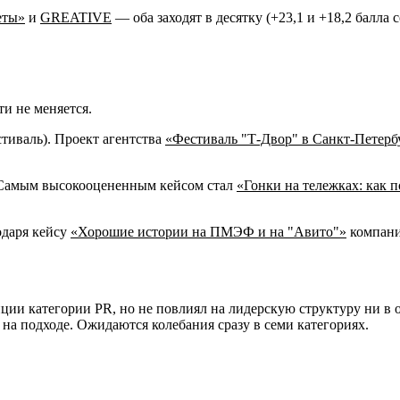
еты»
и
GREATIVE
— оба заходят в десятку (+23,1 и +18,2 балла 
и не меняется.
стиваль). Проект агентства
«Фестиваль "Т-Двор" в Санкт-Петербу
). Самым высокооцененным кейсом стал
«Гонки на тележках: как 
одаря кейсу
«Хорошие истории на ПМЭФ и на "Авито"»
компания
ии категории PR, но не повлиял на лидерскую структуру ни в 
на подходе. Ожидаются колебания сразу в семи категориях.