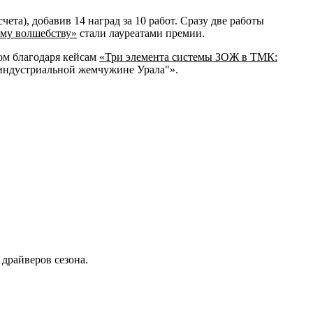
чета), добавив 14 наград за 10 работ. Сразу две работы
ему волшебству»
стали лауреатами премии.
том благодаря кейсам
«Три элемента системы ЗОЖ в ТМК:
индустриальной жемчужине Урала"».
 драйверов сезона.