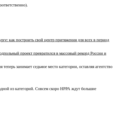
соответственно).
рге: как построить свой центр притяжения для всех в период
подпольный проект превратился в массовый рекорд России и
 теперь занимает седьмое место категории, оставляя агентство
одной из категорий. Совсем скоро НРРА ждут большие