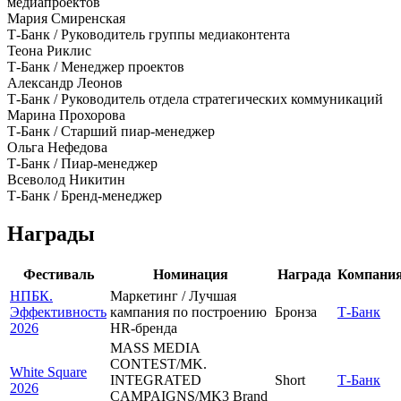
медиапроектов
Мария Смиренская
Т-Банк / Руководитель группы медиаконтента
Теона Риклис
Т-Банк / Менеджер проектов
Александр Леонов
Т-Банк / Руководитель отдела стратегических коммуникаций
Марина Прохорова
Т-Банк / Старший пиар-менеджер
Ольга Нефедова
Т-Банк / Пиар-менеджер
Всеволод Никитин
Т-Банк / Бренд-менеджер
Награды
Фестиваль
Номинация
Награда
Компани
НПБК.
Маркетинг / Лучшая
Эффективность
кампания по построению
Бронза
Т-Банк
2026
HR-бренда
MASS MEDIA
CONTEST/MK.
White Square
INTEGRATED
Short
Т-Банк
2026
CAMPAIGNS/MK3 Brand