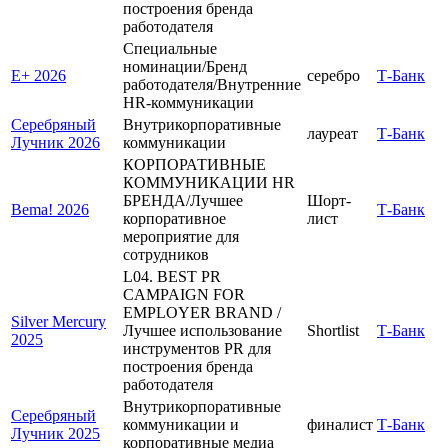
построения бренда
работодателя
Специальные
номинации/Бренд
E+ 2026
серебро
Т-Банк
работодателя/Внутренние
HR-коммуникации
Серебряный
Внутрикорпоративные
лауреат
Т-Банк
Лучник 2026
коммуникации
КОРПОРАТИВНЫЕ
КОММУНИКАЦИИ HR
БРЕНДА/Лучшее
Шорт-
Bema! 2026
Т-Банк
корпоративное
лист
мероприятие для
сотрудников
L04. BEST PR
CAMPAIGN FOR
EMPLOYER BRAND /
Silver Mercury
Лучшее использование
Shortlist
Т-Банк
2025
инструментов PR для
построения бренда
работодателя
Внутрикорпоративные
Серебряный
коммуникации и
финалист
Т-Банк
Лучник 2025
корпоративные медиа