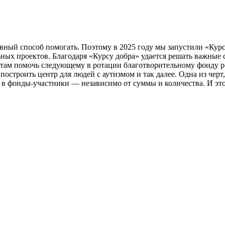
ный способ помогать. Поэтому в 2025 году мы запустили «Кур
ьных проектов. Благодаря «Курсу добра» удается решать важные
там помочь следующему в ротации благотворительному фонду ре
остроить центр для людей с аутизмом и так далее. Одна из чер
 в фонды-участники ― независимо от суммы и количества. И это