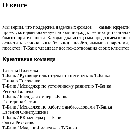
О кейсе
Мы верим, что поддержка надежных фондов — самый эффектив
проект, который знаменует новый подход к реализации социал
благотворительности. Каждые два месяца мы предлагаем клиен
оснастить региональные больницы необходимыми аппаратами, п
проектов: Т-Банк удваивает все пожертвования своих клиентов
Креативная команда
Татьяна Полякова
Т-Банк / Руководитель отдела стратегических Т-Банка
Наталья Толоченко
Т-Банк / Менеджер по устойчивому развитию Т-Банка
Регина Галиева
Т-Банк / Бренд-дизайнер Т-Банка
Екатерина Семина
Т-Банк / Менеджер по работе с амбассадорами Т-Банка
Евгения Синепушкина
Т-Банк / PR-менеджер Т-Банка
Ольга Рехлясова
Т-Банк / Младший менеджер Т-Банка