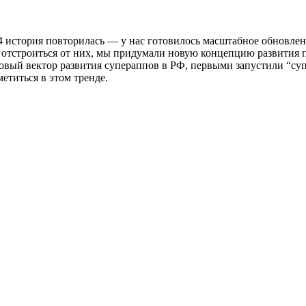
24 история повторилась — у нас готовилось масштабное обновле
бы отстроиться от них, мы придумали новую концепцию развити
вый вектор развития супераппов в РФ, первыми запустили “суп
етиться в этом тренде.