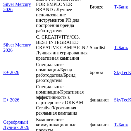
Silver Mercury
FOR EMPLOYER
Bronze
Т-Банк
2026
BRAND / Лучшее
использование
инструментов PR для
построения бренда
работодателя
C. CREATIVITY/C03.
BEST INTEGRATED
Silver Mercury
CREATIVE CAMPAIGN /
Shortlist
Т-Банк
2026
Лучшая интегрированная
креативная кампания
Специальные
номинации/Бренд
E+ 2026
бронза
SkyTecK
работодателя/Бренд
работодателя
Специальные
номинации/Креативная
эффективность в
E+ 2026
финалист
SkyTecK
партнерстве с OKKAM
Creative/Креативная
рекламная кампания
Комплексные
Серебряный
коммуникационные
финалист
Т-Банк
Лучник 2026
проекты