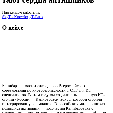
Над кейсом работали:
SkyTecKnowlogy
Т-Банк
О кейсе
Капибара — маскот ежегодного Всероссийского
соревнования по кибербезопасности T-CTF для ИТ-
специалистов. В этом году мы создали вымышленную ИТ-
столицу России — Капибаровск, вокруг которой строили
интегрированную кампанию. В российских миллионниках
появились активации — посольства Капибаровска с
паспортами и визами, грузовики с плюшевыми капибарами,