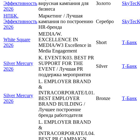
Эффективность
вирусная кампания для
Золото
SkyTecK
2026
бизнеса
НПБК.
Маркетинг / Лучшая
Эффективность
кампания по построению
Серебро
SkyTecK
2026
HR-бренда
MEDIA/W.
White Square
EXCELLENCE IN
Short
Т-Банк
2026
MEDIA/W3 Excellence in
Media Engagement
K. EVENT/K03. BEST PR
Silver Mercury
SUPPORT FOR THE
Silver
Т-Банк
2026
EVENT / Лучшая PR
поддержка мероприятия
L. EMPLOYER BRAND
&
INTRACORPORATE/L01.
Silver Mercury
BEST EMPLOYER
Bronze
Т-Банк
2026
BRAND BUILDING /
Лучшее построение
бренда работодателя
L. EMPLOYER BRAND
&
INTRACORPORATE/L04.
BEST PR CAMPAIGN