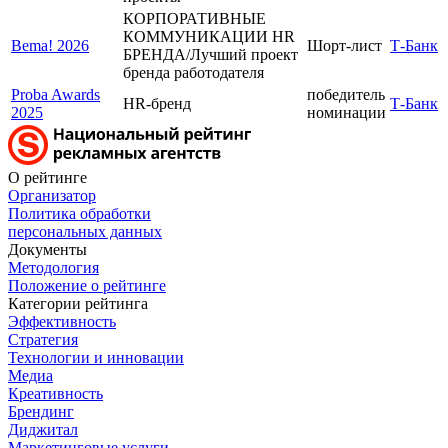
КОРПОРАТИВНЫЕ
КОММУНИКАЦИИ HR
Bema! 2026
Шорт-лист
Т-Банк
БРЕНДА/Лучший проект
бренда работодателя
Proba Awards
победитель
HR-бренд
Т-Банк
2025
номинации
О рейтинге
Организатор
Политика обработки
персональных данных
Документы
Методология
Положение о рейтинге
Категории рейтинга
Эффективность
Стратегия
Технологии и инновации
Медиа
Креативность
Брендинг
Диджитал
Маркетинговые услуги