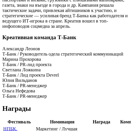
газета, знаки на въезде в города и др. Кампания решала
тактические задачи, привлекая айтишников к участию, и
стратегические ― усиливая бренд Т-Банка как работодателя и
ведущего ИТ-игрока в стране. Креатив вошел в топ-
инфоповодов соцмедиа за апрель.
Креативная команда Т-Банк
Александр Леонов
Т-Банк / Руководитель одела стратегический коммуникаций
Марина Прохорова
Т-Банк / PR-лид проекта
Светлана Ложкина
Т-Банк / Лид проекта Devrel
Юлия Вильданов
Т-Банк / PR-менеджер
Ольга Нефедова
Т-Банк / PR-менеджер
Награды
Фестиваль
Номинация
Награда
Комп
НПБК.
Маркетинг / Лучшая