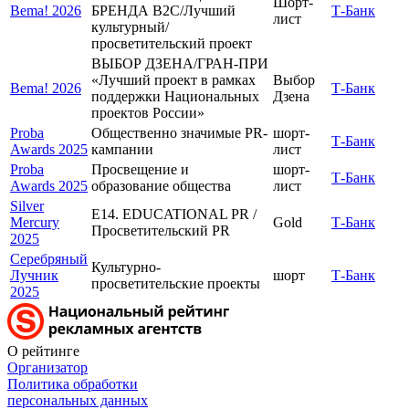
Шорт-
Bema! 2026
БРЕНДА B2C/Лучший
Т-Банк
лист
культурный/
просветительский проект
ВЫБОР ДЗЕНА/ГРАН-ПРИ
«Лучший проект в рамках
Выбор
Bema! 2026
Т-Банк
поддержки Национальных
Дзена
проектов России»
Proba
Общественно значимые PR-
шорт-
Т-Банк
Awards 2025
кампании
лист
Proba
Просвещение и
шорт-
Т-Банк
Awards 2025
образование общества
лист
Silver
E14. EDUCATIONAL PR /
Mercury
Gold
Т-Банк
Просветительский PR
2025
Серебряный
Культурно-
Лучник
шорт
Т-Банк
просветительские проекты
2025
О рейтинге
Организатор
Политика обработки
персональных данных