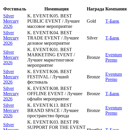
Фестиваль
Номинация
Награда
Компания
Silver
K. EVENT/K05. BEST
Mercury
PUBLIC EVENT / Лучшее
Gold
Т-Банк
2026
массовое мероприятие
Silver
K. EVENT/K04. BEST
Mercury
TRADE EVENT / Лучшее
Silver
Т-Банк
2026
деловое мероприятие
K. EVENT/K01. BEST
Silver
MARKETING EVENT /
Eventum
Mercury
Bronze
Лучшее маркетинговое
Premo
2026
мероприятие
Silver
K. EVENT/K06. BEST
Eventum
Mercury
FESTIVAL / Лучший
Bronze
Premo
2026
фестиваль
Silver
K. EVENT/K08. BEST
Mercury
OFFLINE EVENT / Лучшее
Bronze
Т-Банк
2026
офлайн мероприятие
Silver
K. EVENT/K13. BEST
Eventum
Mercury
BRAND SPACE / Лучшее
Bronze
Premo
2026
пространство бренда
K. EVENT/K03. BEST PR
Silver
SUPPORT FOR THE EVENT
Mercury
Shortlist
Т-Банк