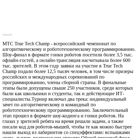
МТС True Tech Champ - всероссийский чемпионат по
алгоритмическому и робототехническому программированию.
Шоу-финал в формате гонки роботов посетили более 3,5 тыс.
офлайн-гостей, а онлайн-трансляция насчитывала более 600
тыс. зрителей. В этом году заявки на участие в True Tech
Champ подали более 12,5 тысяч человек, в том числе призеры
российских и международных соревнований по
программированию, члены сборной страны. В финальные
этапы были допущены свыше 250 участников, среди которых
были как школьники и студенты, так и действующие ИТ-
специалисты.Турнир включал два трека: индивидуальный
зачет по алгоритмическому и командный по
робототехническому программированию. Заключительный
этап прошел в формате шоу-кодинга и гонки роботов. На
глазах у зрителей ребята на время решали задачи, а также
писали код для роботов-мышей, чтобы те как можно быстрее
нашли выход из лабиринтов со спецэффектами: вспышками
света, дымом, подвижными стенами.Общий призовой фонд