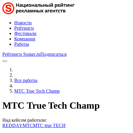
Новости
Рейтинги
Фестивали
Компании
Работы
Рейтинги Sostav.ru
Подписаться
Все работы
МТС True Tech Champ
МТС True Tech Champ
Над кейсом работали:
REDDAY
МТС
МТС true TECH