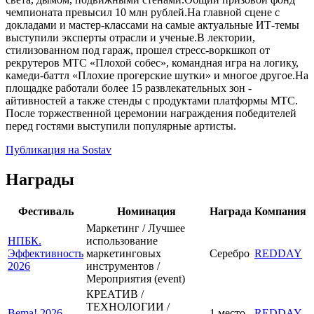
чемпионата превысил 10 млн рублей.На главной сцене с
докладами и мастер-классами на самые актуальные ИТ-темы
выступили эксперты отрасли и ученые.В лектории,
стилизованном под гараж, прошел стресс-воркшкоп от
рекрутеров МТС «Плохой собес», командная игра на логику,
камеди-баттл «Плохие прогерские шутки» и многое другое.На
площадке работали более 15 развлекательных зон -
айтивностей а также стенды с продуктами платформы МТС.
После торжественной церемонии награждения победителей
перед гостями выступили популярные артисты.
Публикация на Sostav
Награды
Фестиваль
Номинация
Награда
Компания
Маркетинг / Лучшее
НПБК.
использование
Эффективность
маркетинговых
Серебро
REDDAY
2026
инструментов /
Мероприятия (event)
КРЕАТИВ /
ТЕХНОЛОГИИ /
Bema! 2026
1 место
REDDAY