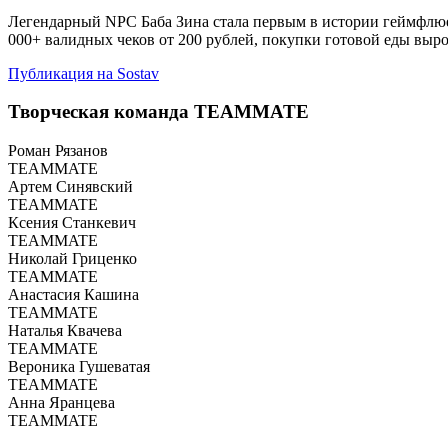
Легендарный NPC Баба Зина стала первым в истории геймфлюенс
000+ валидных чеков от 200 рублей, покупки готовой еды выро
Публикация на Sostav
Творческая команда TEAMMATE
Роман Рязанов
TEAMMATE
Артем Синявский
TEAMMATE
Ксения Станкевич
TEAMMATE
Николай Гриценко
TEAMMATE
Анастасия Кашина
TEAMMATE
Наталья Квачева
TEAMMATE
Вероника Гушеватая
TEAMMATE
Анна Яранцева
TEAMMATE