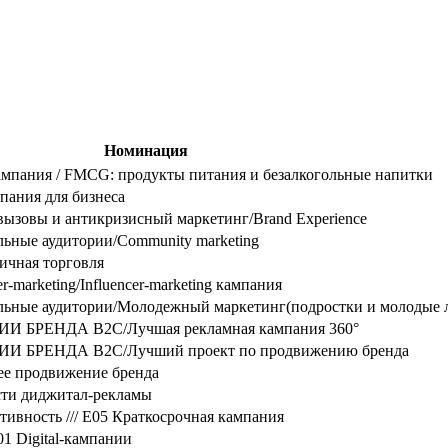
Номинация
кампания / FMCG: продукты питания и безалкогольные напитки
пания для бизнеса
ызовы и антикризисный маркетинг/Brand Experience
ьные аудитории/Community marketing
ичная торговля
-marketing/Influencer-marketing кампания
ьные аудитории/Молодежный маркетинг(подростки и молодые 
РЕНДА B2C/Лучшая рекламная кампания 360°
РЕНДА B2C/Лучший проект по продвижению бренда
продвижение бренда
сти диджитал-рекламы
ктивность /// E05 Краткосрочная кампания
 D01 Digital-кампании