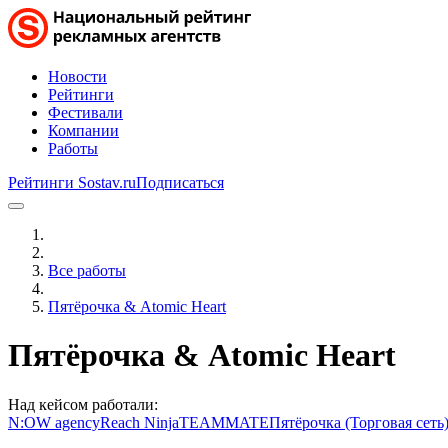
Новости
Рейтинги
Фестивали
Компании
Работы
Рейтинги Sostav.ru
Подписаться
Все работы
Пятёрочка & Atomic Heart
Пятёрочка & Atomic Heart
Над кейсом работали:
N:OW agency
Reach Ninja
TEAMMATE
Пятёрочка (Торговая сеть