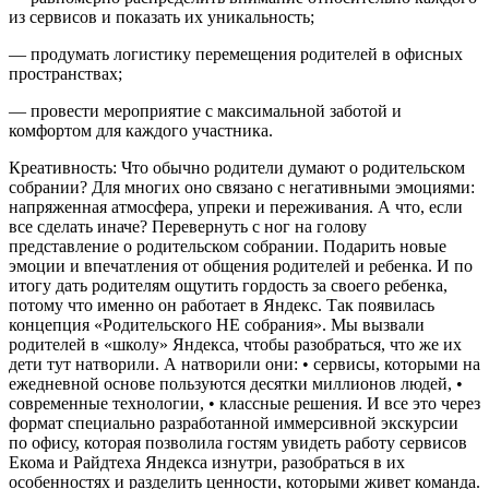
из сервисов и показать их уникальность;
— продумать логистику перемещения родителей в офисных
пространствах;
— провести мероприятие с максимальной заботой и
комфортом для каждого участника.
Креативность: Что обычно родители думают о родительском
собрании? Для многих оно связано с негативными эмоциями:
напряженная атмосфера, упреки и переживания. А что, если
все сделать иначе? Перевернуть с ног на голову
представление о родительском собрании. Подарить новые
эмоции и впечатления от общения родителей и ребенка. И по
итогу дать родителям ощутить гордость за своего ребенка,
потому что именно он работает в Яндекс. Так появилась
концепция «Родительского НЕ собрания». Мы вызвали
родителей в «школу» Яндекса, чтобы разобраться, что же их
дети тут натворили. А натворили они: • сервисы, которыми на
ежедневной основе пользуются десятки миллионов людей, •
современные технологии, • классные решения. И все это через
формат специально разработанной иммерсивной экскурсии
по офису, которая позволила гостям увидеть работу сервисов
Екома и Райдтеха Яндекса изнутри, разобраться в их
особенностях и разделить ценности, которыми живет команда.