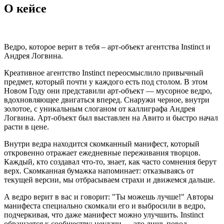
О кейсе
Ведро, которое верит в тебя – арт-объект агентства Instinct и
Андрея Логвина.
Креативное агентство Instinct переосмыслило привычный
предмет, который почти у каждого есть под столом. В этом
Новом Году они представили арт-объект — мусорное ведро,
вдохновляющее двигаться вперед. Снаружи черное, внутри
золотое, с уникальным слоганом от каллиграфа Андрея
Логвина. Арт-объект был выставлен на Авито и быстро начал
расти в цене.
Внутри ведра находится скомканный манифест, который
откровенно отражает ежедневные переживания творцов.
Каждый, кто создавал что-то, знает, как часто сомнения берут
верх. Скомканная бумажка напоминает: отказываясь от
текущей версии, мы отбрасываем страхи и движемся дальше.
А ведро верит в вас и говорит: "Ты можешь лучше!" Авторы
манифеста специально скомкали его и выбросили в ведро,
подчеркивая, что даже манифест можно улучшить. Instinct
обращается к сообществу: неудачи — это лишь повод