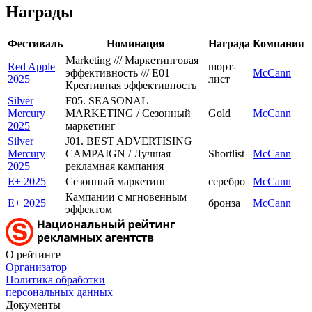
Награды
Фестиваль
Номинация
Награда
Компания
Marketing /// Маркетинговая
Red Apple
шорт-
эффективность /// E01
McCann
2025
лист
Креативная эффективность
Silver
F05. SEASONAL
Mercury
MARKETING / Сезонный
Gold
McCann
2025
маркетинг
Silver
J01. BEST ADVERTISING
Mercury
CAMPAIGN / Лучшая
Shortlist
McCann
2025
рекламная кампания
E+ 2025
Сезонный маркетинг
серебро
McCann
Кампании с мгновенным
E+ 2025
бронза
McCann
эффектом
О рейтинге
Организатор
Политика обработки
персональных данных
Документы