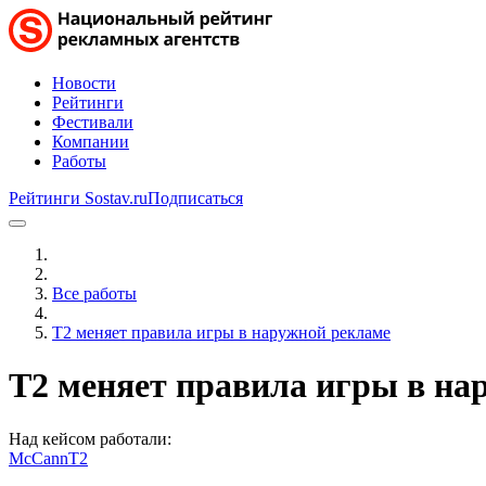
Новости
Рейтинги
Фестивали
Компании
Работы
Рейтинги Sostav.ru
Подписаться
Все работы
T2 меняет правила игры в наружной рекламе
T2 меняет правила игры в на
Над кейсом работали:
McCann
T2