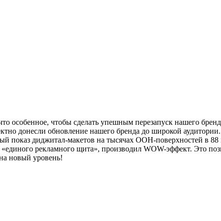
что особенное, чтобы сделать упешным перезапуск нашего брен
ктно донесли обновление нашего бренда до широкой аудитории.
й показ диджитал-макетов на тысячах OOH-поверхностей в 88 г
т «единого рекламного щита», производил WOW-эффект. Это позв
на новый уровень!