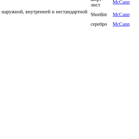
McCann
лист
аружной, внутренней и нестандартной
Shortlist
McCann
серебро
McCann