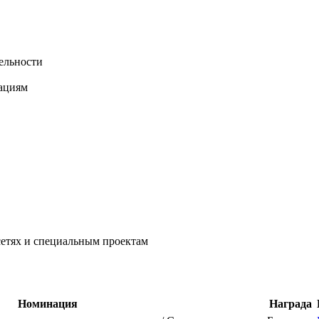
тельности
кациям
сетях и специальным проектам
Номинация
Награда