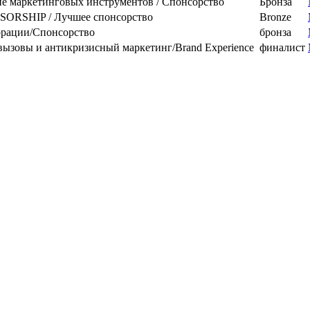
ие маркетинговых инструментов / Спонсорство
Бронза
ORSHIP / Лучшее спонсорство
Bronze
орации/Спонсорство
бронза
ызовы и антикризисный маркетинг/Brand Experience
финалист