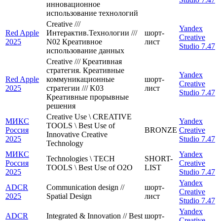
инновационное
использование технологий
Creative ///
Yandex
Red Apple
Интерактив.Технологии ///
шорт-
Creative
2025
N02 Креативное
лист
Studio 7.47
использование данных
Creative /// Креативная
стратегия. Креативные
Yandex
Red Apple
коммуникационные
шорт-
Creative
2025
стратегии /// K03
лист
Studio 7.47
Креативные прорывные
решения
Creative Use \ CREATIVE
МИКС
Yandex
TOOLS \ Best Use of
Россия
BRONZE
Creative
Innovative Creative
2025
Studio 7.47
Technology
МИКС
Yandex
Technologies \ TECH
SHORT-
Россия
Creative
TOOLS \ Best Use of O2O
LIST
2025
Studio 7.47
Yandex
ADCR
Communication design //
шорт-
Creative
2025
Spatial Design
лист
Studio 7.47
Yandex
ADCR
Integrated & Innovation // Best
шорт-
Creative