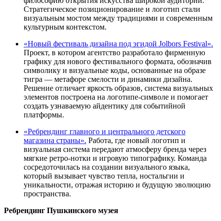
философию открытия искусства широкой аудитории.
Стратегическое позиционирование и логотип стали
визуальным мостом между традициями и современным
культурным контекстом.
«Новый фестиваль дизайна под эгидой Jolbors Festival».
Проект, в котором агентство разработало фирменную
графику для нового фестивального формата, обозначив
символику и визуальные коды, основанные на образе
тигра — метафоре смелости и динамики дизайна.
Решение отличает яркость образов, система визуальных
элементов построена на логотипе-символе и помогает
создать узнаваемую айдентику для событийной
платформы.
«Ребрендинг главного и центрального детского
магазина страны».
Работа, где новый логотип и
визуальная система передают атмосферу бренда через
мягкие ретро-нотки и игровую типографику. Команда
сосредоточилась на создании визуального языка,
который вызывает чувство тепла, ностальгии и
уникальности, отражая историю и будущую эволюцию
пространства.
Ребрендинг Пушкинского музея