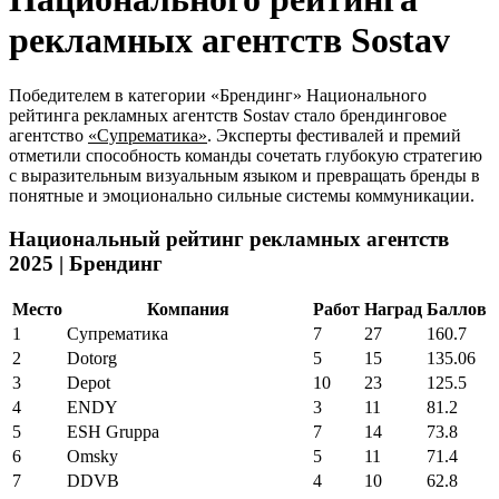
рекламных агентств Sostav
Победителем в категории «Брендинг» Национального
рейтинга рекламных агентств Sostav стало брендинговое
агентство
«Супрематика»
. Эксперты фестивалей и премий
отметили способность команды сочетать глубокую стратегию
с выразительным визуальным языком и превращать бренды в
понятные и эмоционально сильные системы коммуникации.
Национальный рейтинг рекламных агентств
2025 | Брендинг
Место
Компания
Работ
Наград
Баллов
1
Супрематика
7
27
160.7
2
Dotorg
5
15
135.06
3
Depot
10
23
125.5
4
ENDY
3
11
81.2
5
ESH Gruppa
7
14
73.8
6
Omsky
5
11
71.4
7
DDVB
4
10
62.8