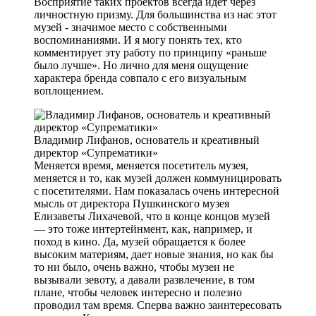
Восприятие таких проектов всегда идет через
личностную призму. Для большинства из нас этот
музей - значимое место с собственными
воспоминаниями. И я могу понять тех, кто
комментирует эту работу по принципу «раньше
было лучше». Но лично для меня ощущение
характера бренда совпало с его визуальным
воплощением.
Владимир Лифанов, основатель и креативный
директор «Супрематики»
Меняется время, меняется посетитель музея,
меняется и то, как музей должен коммуницировать
с посетителями. Нам показалась очень интересной
мысль от директора Пушкинского музея
Елизаветы Лихачевой, что в конце концов музей
— это тоже интертейнмент, как, например, и
поход в кино. Да, музей обращается к более
высоким материям, дает новые знания, но как бы
то ни было, очень важно, чтобы музеи не
вызывали зевоту, а давали развлечение, в том
плане, чтобы человек интересно и полезно
проводил там время. Сперва важно заинтересовать