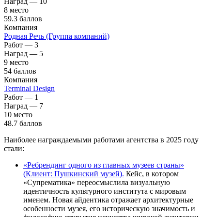
Наград — 10
8 место
59.3 баллов
Компания
Родная Речь (Группа компаний)
Работ — 3
Наград — 5
9 место
54 баллов
Компания
Terminal Design
Работ — 1
Наград — 7
10 место
48.7 баллов
Наиболее награждаемыми работами агентства в 2025 году
стали:
«Ребрендинг одного из главных музеев страны»
(Клиент: Пушкинский музей).
Кейc, в котором
«Супрематика» переосмыслила визуальную
идентичность культурного института с мировым
именем. Новая айдентика отражает архитектурные
особенности музея, его историческую значимость и