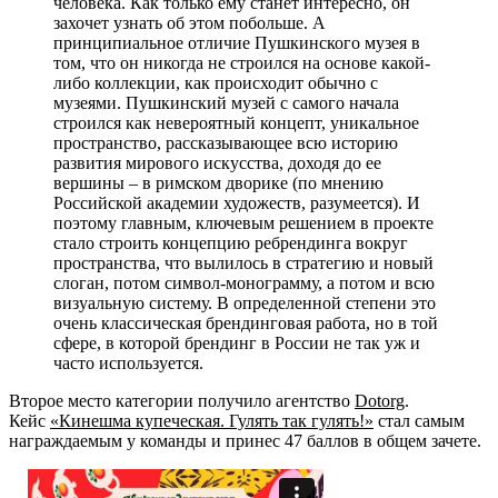
человека. Как только ему станет интересно, он
захочет узнать об этом побольше. А
принципиальное отличие Пушкинского музея в
том, что он никогда не строился на основе какой-
либо коллекции, как происходит обычно с
музеями. Пушкинский музей с самого начала
строился как невероятный концепт, уникальное
пространство, рассказывающее всю историю
развития мирового искусства, доходя до ее
вершины – в римском дворике (по мнению
Российской академии художеств, разумеется). И
поэтому главным, ключевым решением в проекте
стало строить концепцию ребрендинга вокруг
пространства, что вылилось в стратегию и новый
слоган, потом символ-монограмму, а потом и всю
визуальную систему. В определенной степени это
очень классическая брендинговая работа, но в той
сфере, в которой брендинг в России не так уж и
часто используется.
Второе место категории получило агентство
Dotorg
.
Кейс
«Кинешма купеческая. Гулять так гулять!»
стал самым
награждаемым у команды и принес 47 баллов в общем зачете.