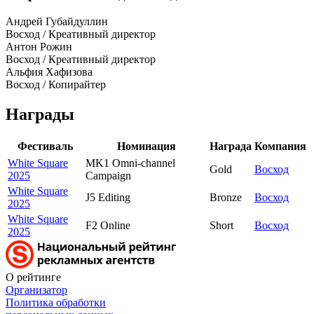
Андрей Губайдуллин
Восход / Креативный директор
Антон Рожин
Восход / Креативный директор
Альфия Хафизова
Восход / Копирайтер
Награды
Фестиваль
Номинация
Награда
Компания
White Square
MK1 Omni-channel
Gold
Восход
2025
Campaign
White Square
J5 Editing
Bronze
Восход
2025
White Square
F2 Online
Short
Восход
2025
О рейтинге
Организатор
Политика обработки