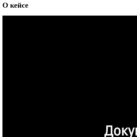
О кейсе