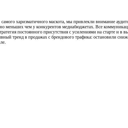
о, самого харизматичного маскота, мы привлекли внимание ауди
но меньших чем у конкурентов медиабюджетах. Все коммуника
тратегия постоянного присутствия с усилениями на старте и в в
вный тренд в продажах с брендового трафика: остановили сниже
ле.