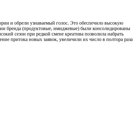
тории и обрели узнаваемый голос. Это обеспечило высокую
ции бренда (продуктовые, имиджевые) были консолидированы
ысокий сезон при редкой смене креатива позволила набрать
ние притока новых заявок, увеличили их число в полтора раза