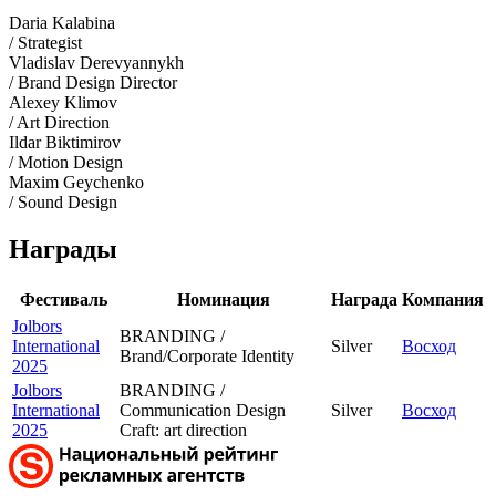
Daria Kalabina
/ Strategist
Vladislav Derevyannykh
/ Brand Design Director
Alexey Klimov
/ Art Direction
Ildar Biktimirov
/ Motion Design
Maxim Geychenko
/ Sound Design
Награды
Фестиваль
Номинация
Награда
Компания
Jolbors
BRANDING /
International
Silver
Восход
Brand/Corporate Identity
2025
Jolbors
BRANDING /
International
Communication Design
Silver
Восход
2025
Craft: art direction