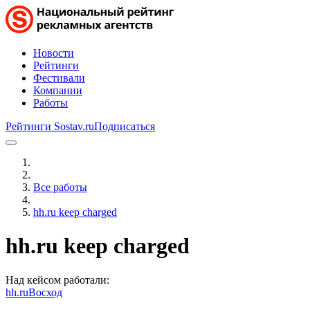
Новости
Рейтинги
Фестивали
Компании
Работы
Рейтинги Sostav.ru
Подписаться
Все работы
hh.ru keep charged
hh.ru keep charged
Над кейсом работали:
hh.ru
Восход