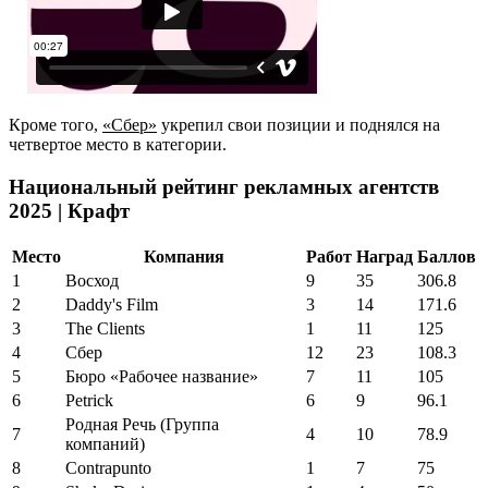
Кроме того,
«Сбер»
укрепил свои позиции и поднялся на
четвертое место в категории.
Национальный рейтинг рекламных агентств
2025 | Крафт
Место
Компания
Работ
Наград
Баллов
1
Восход
9
35
306.8
2
Daddy's Film
3
14
171.6
3
The Clients
1
11
125
4
Сбер
12
23
108.3
5
Бюро «Рабочее название»
7
11
105
6
Petrick
6
9
96.1
Родная Речь (Группа
7
4
10
78.9
компаний)
8
Contrapunto
1
7
75