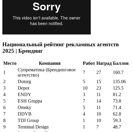
Национальный рейтинг рекламных агентств
2025 | Брендинг
Место
Компания
Работ
Наград
Баллов
Супрематика (Брендинговое
1
7
27
160.7
агентство)
2
Dotorg
5
15
135.06
3
Depot
10
23
125.5
4
ENDY
3
11
81.2
5
ESH Gruppa
7
14
73.8
6
Omsky
5
11
71.4
7
DDVB
4
10
62.8
8
TDI Group
1
10
59.3
9
Terminal Design
1
7
48.7