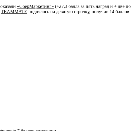
показали
«СберМаркетинг»
(+27,3 балла за пять наград и + две п
о
TEAMMATE
поднялось на девятую строчку, получив 14 баллов 
rapunto 7 баллов категории.