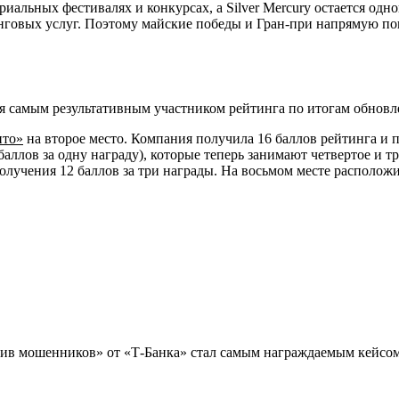
альных фестивалях и конкурсах, а Silver Mercury остается одн
инговых услуг. Поэтому майские победы и Гран-при напрямую по
ся самым результативным участником рейтинга по итогам обновле
ито»
на второе место. Компания получила 16 баллов рейтинга и п
баллов за одну награду), которые теперь занимают четвертое и т
получения 12 баллов за три награды. На восьмом месте располож
тив мошенников» от «Т-Банка» стал самым награждаемым кейсо