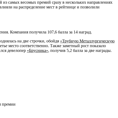
ой из самых весомых премий сразу в нескольких направлениях
влияли на распределение мест в рейтинце и позволили
ния. Компания получила 107,6 балла за 14 наград.
однялась на две строчки, обойдя
«Трубную Металлургическую
ретье место соответственно. Также заметный рост показало
ился девелопер
«Брусника»
, получив 5,2 балла за две награды.
м премии