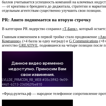
баллов учитывается успешность компаний на ключевых индустри
— от креатива и брендинга до диджитала, стратегии и маркет
отдельным агентствам существенно улучшить свои позиции.
PR: Авито поднимается на вторую строчку
В категории PR лидерство сохранил
«Т-Банк»
, который остает
Главным изменением в первой тройке стало продвижение
«Ав
Компанию»
(+4 балла за одну награду) и
G Communications
(+8 
агентство
GREATIVE
, поднявшееся на четыре позиции после 
«Фрод-рулетка.рф — народное телефонное сопротивление про