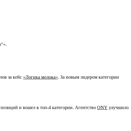
о"».
лов за кейс
«Логика молока»
. За новым лидером категории
2 позиций и вошел в топ-4 категории. Агентство
ONY
улучшило