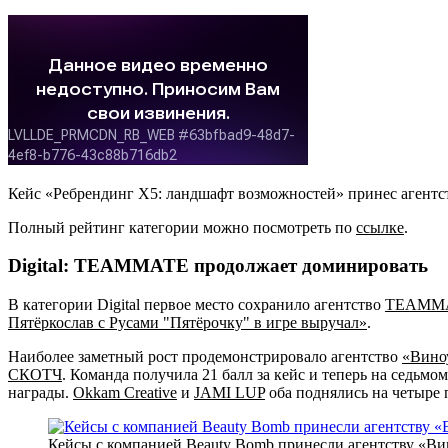
Кейс «Ребрендинг X5: ландшафт возможностей» принес агентс
Полный рейтинг категории можно посмотреть по
ссылке
.
Digital: TEAMMATE продолжает доминировать
В категории Digital первое место сохранило агентство
TEAMM
Пятёркослав с Русами "Пятёрочку" в игре выручал»
.
Наиболее заметный рост продемонстрировало агентство
«Вино
СКОТЧ
. Команда получила 21 балл за кейс и теперь на седьмом
награды.
Okkam Creative
и
JAMI LUP
оба поднялись на четыре п
Кейсы с компанией Beauty Bomb принесли агентству «Ви