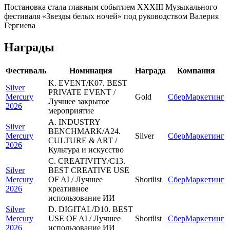
Постановка стала главным событием XXXIII Музыкального
фестиваля «Звезды белых ночей» под руководством Валерия
Гергиева
Награды
Фестиваль
Номинация
Награда
Компания
K. EVENT/K07. BEST
Silver
PRIVATE EVENT /
Mercury
Gold
СберМаркетинг
Лучшее закрытое
2026
мероприятие
A. INDUSTRY
Silver
BENCHMARK/A24.
Mercury
Silver
СберМаркетинг
CULTURE & ART /
2026
Культура и искусство
C. CREATIVITY/C13.
Silver
BEST CREATIVE USE
Mercury
OF AI / Лучшее
Shortlist
СберМаркетинг
2026
креативное
использование ИИ
Silver
D. DIGITAL/D10. BEST
Mercury
USE OF AI / Лучшее
Shortlist
СберМаркетинг
2026
использование ИИ