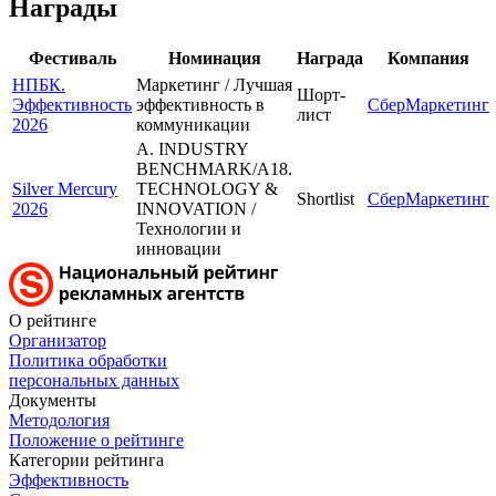
Награды
Фестиваль
Номинация
Награда
Компания
НПБК.
Маркетинг / Лучшая
Шорт-
Эффективность
эффективность в
СберМаркетинг
лист
2026
коммуникации
A. INDUSTRY
BENCHMARK/A18.
Silver Mercury
TECHNOLOGY &
Shortlist
СберМаркетинг
2026
INNOVATION /
Технологии и
инновации
О рейтинге
Организатор
Политика обработки
персональных данных
Документы
Методология
Положение о рейтинге
Категории рейтинга
Эффективность