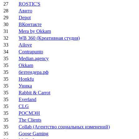
27
ROSTIC'S
28
Авито
29
Depot
30
ВКонтакте
31
Mera by Okkam
32
WB 360 (Креативная студия)
33
Ailove
34
Contrapunto
35
Median.agency
35
Okkam
35
безтендера.рф
35
Honkfu
35
Уника
35
Rabbit & Carrot
35
Everland
35
CLG
35
РОСМЭН
35
The Clients
35
Collab (Агентство социальных изменений)
35
Goose Gaming