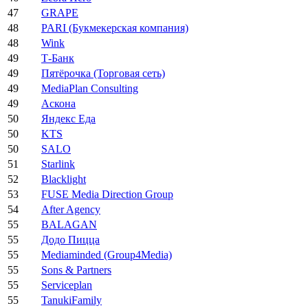
47
GRAPE
48
PARI (Букмекерская компания)
48
Wink
49
Т-Банк
49
Пятёрочка (Торговая сеть)
49
MediaPlan Consulting
49
Аскона
50
Яндекс Еда
50
KTS
50
SALO
51
Starlink
52
Blacklight
53
FUSE Media Direction Group
54
After Agency
55
BALAGAN
55
Додо Пицца
55
Mediaminded (Group4Media)
55
Sons & Partners
55
Serviceplan
55
TanukiFamily