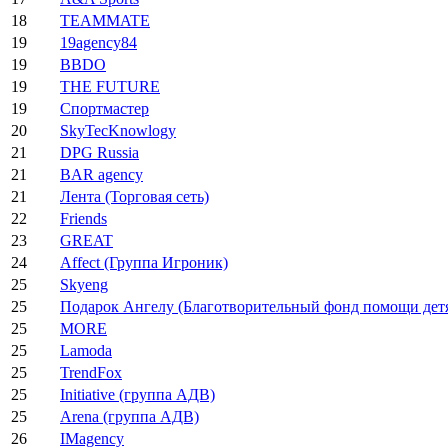
18
TEAMMATE
19
19agency84
19
BBDO
19
THE FUTURE
19
Спортмастер
20
SkyTecKnowlogy
21
DPG Russia
21
BAR аgency
21
Лента (Торговая сеть)
22
Friends
23
GREAT
24
Affect (Группа Игроник)
25
Skyeng
25
Подарок Ангелу (Благотворительный фонд помощи дет
25
MORE
25
Lamoda
25
TrendFox
25
Initiative (группа АДВ)
25
Arena (группа АДВ)
26
IMagency