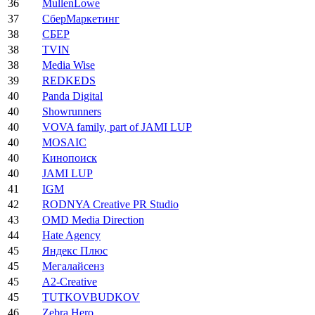
36
MullenLowe
37
СберМаркетинг
38
СБЕР
38
TVIN
38
Media Wise
39
REDKEDS
40
Panda Digital
40
Showrunners
40
VOVA family, part of JAMI LUP
40
MOSAIC
40
Кинопоиск
40
JAMI LUP
41
IGM
42
RODNYA Creative PR Studio
43
OMD Media Direction
44
Hate Agency
45
Яндекс Плюс
45
Мегалайсенз
45
А2-Creative
45
TUTKOVBUDKOV
46
Zebra Hero