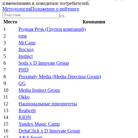
изменениями в поведении потребителей.
Методология
Положение о рейтинге
Место
Компания
1
Родная Речь (Группа компаний)
2
emg
3
McCann
4
Восход
5
Instinct
6
Soda x D Innovate Group
7
PHD
8
Proximity Media (Media Direction Group)
9
GG
10
Media Instinct Group
11
Okko
12
Национальные приоритеты
13
Realweb
14
KION
15
Yandex Magic Camp
16
DeltaClick x D Innovate Group
17
A&A Sports