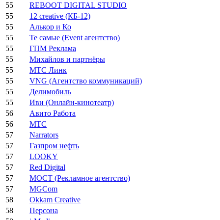
55
REBOOT DIGITAL STUDIO
55
12 creative (КБ-12)
55
Алькор и Ко
55
Те самые (Event агентство)
55
ГПМ Реклама
55
Михайлов и партнёры
55
МТС Линк
55
VNG (Агентство коммуникаций)
55
Делимобиль
55
Иви (Онлайн-кинотеатр)
56
Авито Работа
56
МТС
57
Narrators
57
Газпром нефть
57
LOOKY
57
Red Digital
57
МОСТ (Рекламное агентство)
57
MGCom
58
Okkam Creative
58
Персона