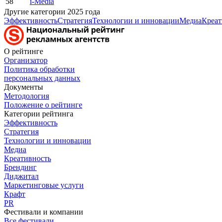
58
i-Media
Другие категории 2025 года
Эффективность
Стратегия
Технологии и инновации
Медиа
Креат
О рейтинге
Организатор
Политика обработки
персональных данных
Документы
Методология
Положение о рейтинге
Категории рейтинга
Эффективность
Стратегия
Технологии и инновации
Медиа
Креативность
Брендинг
Диджитал
Маркетинговые услуги
Крафт
PR
Фестивали и компании
Все фестивали