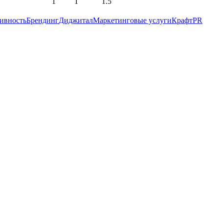
1
1
1.5
ивность
Брендинг
Диджитал
Маркетинговые услуги
Крафт
PR