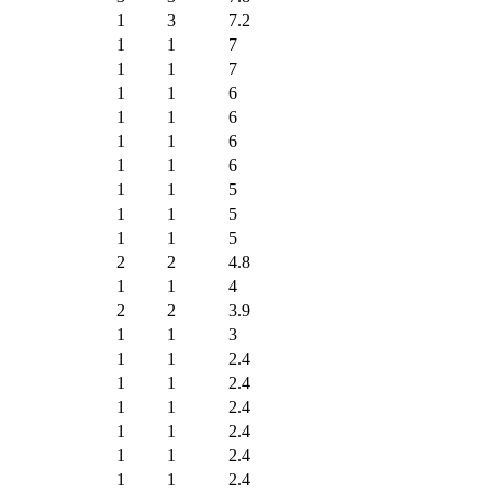
1
3
7.2
1
1
7
1
1
7
1
1
6
1
1
6
1
1
6
1
1
6
1
1
5
1
1
5
1
1
5
2
2
4.8
1
1
4
2
2
3.9
1
1
3
1
1
2.4
1
1
2.4
1
1
2.4
1
1
2.4
1
1
2.4
1
1
2.4